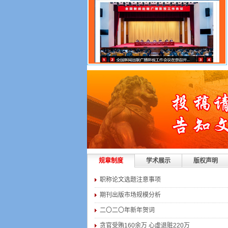
规章制度
学术展示
版权声明
职称论文选题注意事项
期刊出版市场规模分析
二〇二〇年新年贺词
贪官受贿160余万 心虚退赃220万