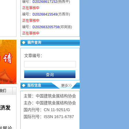
编号：
D20268617152
(杨燕平)
正在审核中
编号：
D20268415549
(方燕华)
正在审核中
编号：
D202683205758
(邓岚铱)
正在审核中
编号：
D2026838317
(严明智)
稿件查询
正在审核中
编号：
D20268111543
(严玉洁)
文章编号：
正在审核中
编号：
D202673115237
(赵德亮)
已录用
编号：
D2026730103441
(顾萍霞)
已录用
版权信息
编号：
D2026730103423
(孙占先)
我们
主管：中国建筑金属结构协会
已录用
主办：中国建筑金属结构协会
济发
国内刊号：CN 11-9251/G
国际刊号：ISSN 1671-6787
发展论