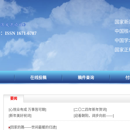
国家新
中国核
SSN 1671-6787
中国学
国家正
在线投稿
稿件查询
付
要闻
[心悦业有成 万事皆可期]
[二〇二四年新年贺词]
[新年美好祝词]
[迎着朝阳，阔步向前——]
[回家的路——世间最暖的归途
]