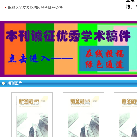
技、
职称论文发表成功应具备哪些条件
等。
练，
（4
介。
对录
求逐
右上
期刊图片
失败
一作
下：