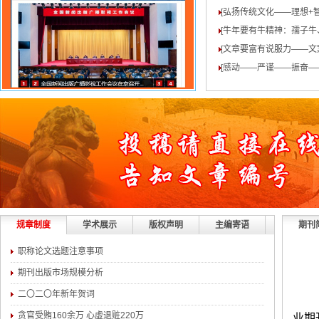
[弘扬传统文化——理想+
[牛年要有牛精神：孺子牛
[文章要富有说服力——文
[感动——严谨——振奋—
规章制度
学术展示
版权声明
主编寄语
期刊
职称论文选题注意事项
期刊出版市场规模分析
二〇二〇年新年贺词
贪官受贿160余万 心虚退赃220万
业期