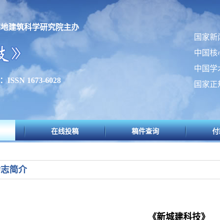
寒地建筑科学研究院主办
国家新
中国核
中国学
SSN 1673-6028
国家正
在线投稿
稿件查询
付
杂志简介
《
新城建科技
》