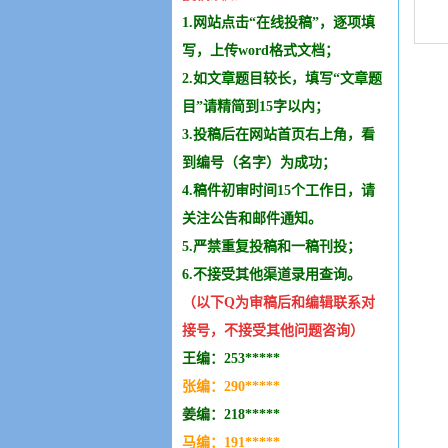
1.网站点击“在线投稿”，逐项填
写，上传word格式文档；
2.如文章题目较长，填写“文章题
目”请精简到15字以内；
3.投稿后在网站首页右上角，看
到编号（名字）为成功；
4.稿件初审时间15个工作日，请
关注公告和邮件通知。
5.严禁重复投稿和
一稿刊投
；
6.不接受其他
渠道录用查询。
（以下Q为审稿后和编辑
联系
对
接号，不接受其他问题咨询）
王编：253*****
张编：290*****
姜编：218*****
马编：191*****